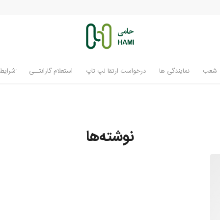
شعب
نمایندگی ها
درخواست ارتقا لپ تاپ
استعلام گارانتــی
َشرایط 
نوشته‌ها