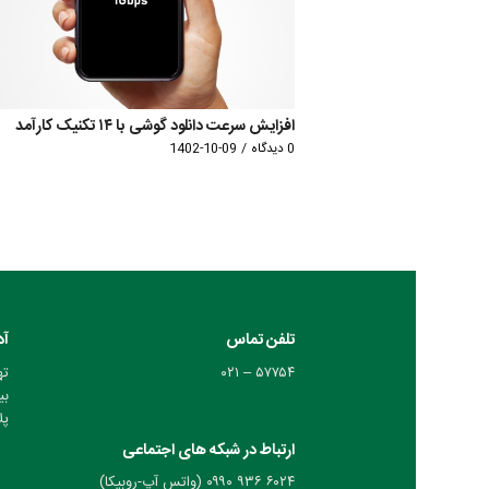
افزایش سرعت دانلود گوشی با ۱۴ تکنیک کارآمد
0 دیدگاه
/
1402-10-09
تلفن تماس
آد
۵۷۷۵۴ – ۰۲۱
ته
بی
پلا
ارتباط در شبکه های اجتماعی
۶۰۲۴ ۹۳۶ ۰۹۹۰ (واتس آپ-روبیکا)