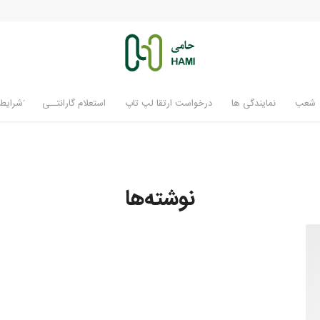
شعب
نمایندگی ها
درخواست ارتقا لپ تاپ
استعلام گارانتــی
َشرایط 
نوشته‌ها