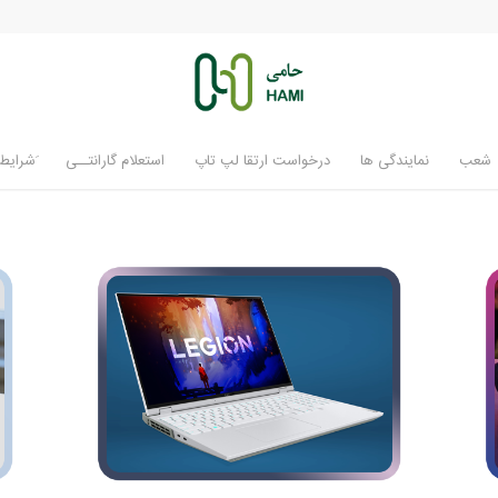
شعب
نمایندگی ها
درخواست ارتقا لپ تاپ
استعلام گارانتــی
َشرایط 