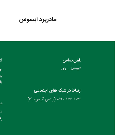
مادربرد ایسوس
تلفن تماس
آد
۵۷۷۵۴ – ۰۲۱
ته
بی
پلا
ارتباط در شبکه های اجتماعی
۶۰۲۴ ۹۳۶ ۰۹۹۰ (واتس آپ-روبیکا)
سا
شنب
پنج 