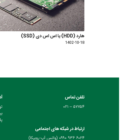
هارد (HDD) یا اس اس دی (SSD)
1402-10-18
تلفن تماس
آد
۵۷۷۵۴ – ۰۲۱
ته
بی
پلا
ارتباط در شبکه های اجتماعی
۶۰۲۴ ۹۳۶ ۰۹۹۰ (واتس آپ-روبیکا)